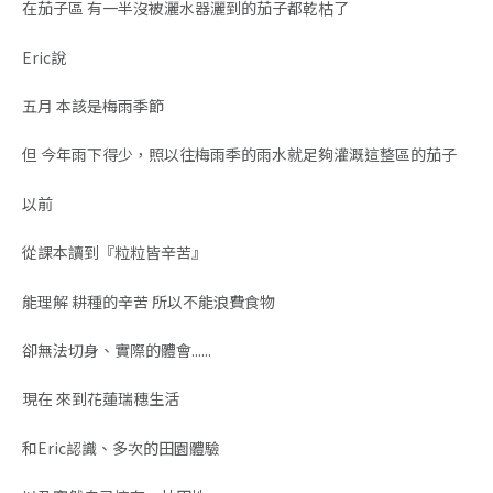
在茄子區 有一半沒被灑水器灑到的茄子都乾枯了
Eric說
五月 本該是梅雨季節
但 今年雨下得少，照以往梅雨季的雨水就足夠灌溉這整區的茄子
以前
從課本讀到『粒粒皆辛苦』
能理解 耕種的辛苦 所以不能浪費食物
卻無法切身、實際的體會......
現在 來到花蓮瑞穗生活
和Eric認識、多次的田園體驗