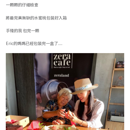
一顆顆的仔細檢查
將最完美無缺的水蜜桃包裝好入箱
手殘的我 包完一顆
Eric的媽媽已經包裝完一盒了.....