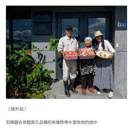
［ 題外話 ］
到果園去參觀其它品種的有機熱帶水蜜桃樹的途中