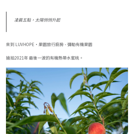
凌晨五點，太陽悄悄升起
來到 LUVHOPE・果園旅行廚房 - 彌勒有機果園
搶拍2021年 最後一波的有機熱帶水蜜桃。