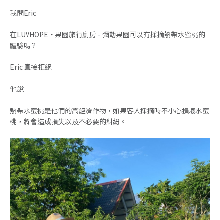
我問Eric
在LUVHOPE・果園旅行廚房 - 彌勒果園可以有採摘熱帶水蜜桃的
體驗嗎？
Eric 直接拒絕
他說
熱帶水蜜桃是他們的高經濟作物，如果客人採摘時不小心損壞水蜜
桃，將會造成損失以及不必要的糾紛。