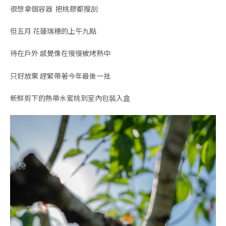
很想拿個容器 把桃膠都搜刮
但五月 花蓮瑞穗的上午九點
待在戶外 感覺像在慢慢被烤熟中
只好放棄 趕緊帶著今年最後一批
新鮮剪下的熱帶水蜜桃到室內包裝入盒