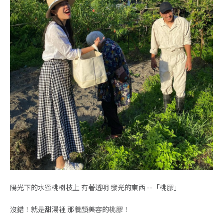
陽光下的水蜜桃樹枝上 有著透明 發光的東西 --「桃膠」
沒錯！就是甜湯裡 那養顏美容的桃膠！