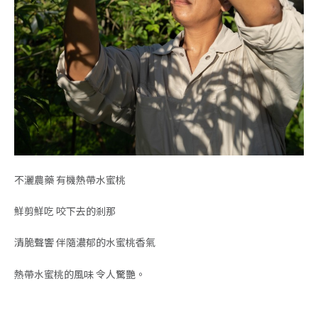
不灑農藥 有機熱帶水蜜桃
鮮剪鮮吃 咬下去的剎那
清脆聲響 伴隨濃郁的水蜜桃香氣
熱帶水蜜桃的風味 令人驚艷。