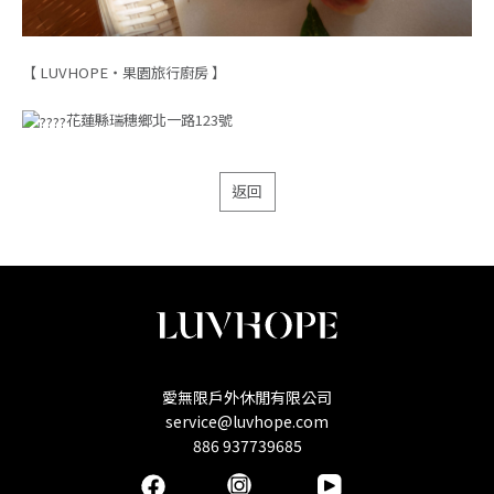
【 LUVHOPE・果園旅行廚房 】
花蓮縣瑞穗鄉北一路123號
返回
愛無限戶外休閒有限公司
service@luvhope.com
886 937739685